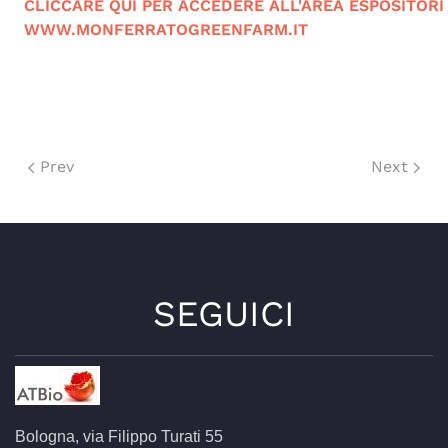
CLICCARE QUI PER ACCEDERE ALL'AREA ESPOSITORI
WWW.MONFERRATOGREENFARM.IT
Prev
Next
SEGUICI
Bologna, via Filippo Turati 55